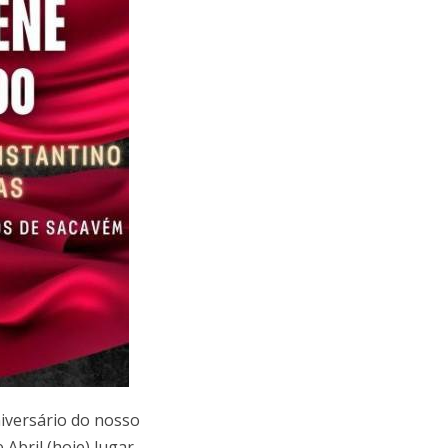
versário do nosso
bril (hoje) lugar