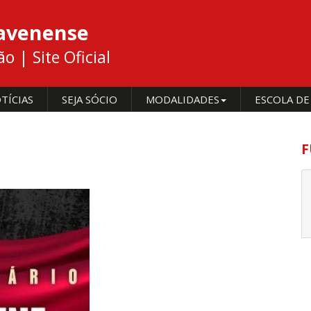
cavenense
 | Site Oficial
TÍCIAS
SEJA SÓCIO
MODALIDADES
ESCOLA DE
F