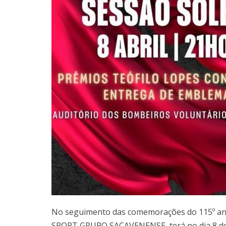
No seguimento das comemorações do 115º ani
SPORT GRUPO SACAVENENSE, terá no dia 8 de A