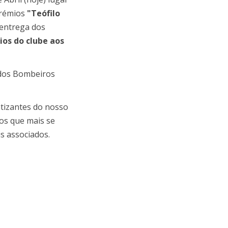
prémios
"Teófilo
 entrega dos
ios do clube aos
o dos Bombeiros
atizantes do nosso
os que mais se
s associados.