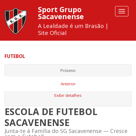
Sport Grupo
Toggle
Sacavenense
navigat
A Lealdade é um Brasão |
Site Oficial
FUTEBOL
Próximo
Anterior
Exibir detalhes
ESCOLA DE FUTEBOL
SACAVENENSE
Junta-te à Família do SG Sacavenense — Cresce