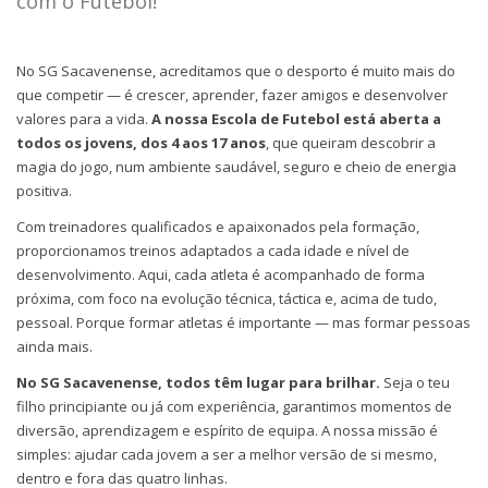
com o Futebol!
No SG Sacavenense, acreditamos que o desporto é muito mais do
que competir — é crescer, aprender, fazer amigos e desenvolver
valores para a vida.
A nossa Escola de Futebol está aberta a
todos os jovens, dos 4 aos 17 anos
, que queiram descobrir a
magia do jogo, num ambiente saudável, seguro e cheio de energia
positiva.
Com treinadores qualificados e apaixonados pela formação,
proporcionamos treinos adaptados a cada idade e nível de
desenvolvimento. Aqui, cada atleta é acompanhado de forma
próxima, com foco na evolução técnica, táctica e, acima de tudo,
pessoal. Porque formar atletas é importante — mas formar pessoas
ainda mais.
No SG Sacavenense, todos têm lugar para brilhar.
Seja o teu
filho principiante ou já com experiência, garantimos momentos de
diversão, aprendizagem e espírito de equipa. A nossa missão é
simples: ajudar cada jovem a ser a melhor versão de si mesmo,
dentro e fora das quatro linhas.