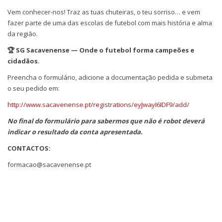
Vem conhecer-nos! Traz as tuas chuteiras, o teu sorriso… e vem
fazer parte de uma das escolas de futebol com mais história e alma
da região.
🏆 SG Sacavenense — Onde o futebol forma campeões e
cidadãos.
Preencha o formulário, adicione a documentação pedida e submeta
o seu pedido em:
http://www.sacavenense.pt/registrations/eyJwayI6IDF9/add/
No final do formulário para sabermos que não é robot deverá
indicar o resultado da conta apresentada.
CONTACTOS:
formacao@sacavenense.pt