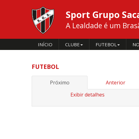
Sport Grupo Sa
A Lealdade é um Brasão
INÍCIO
CLUBE
FUTEBOL
NO
FUTEBOL
Próximo
Anterior
Exibir detalhes