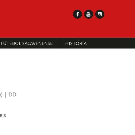
 FUTEBOL SACAVENENSE
HISTÓRIA
o) | DD
eis