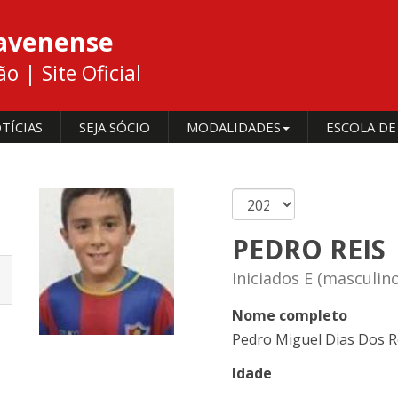
cavenense
 | Site Oficial
TÍCIAS
SEJA SÓCIO
MODALIDADES
ESCOLA DE
PEDRO REIS
Iniciados E (masculin
Nome completo
Pedro Miguel Dias Dos R
Idade
-