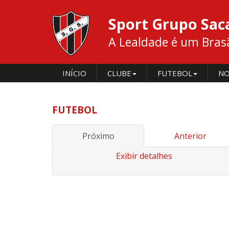
Sport Grupo Sa
A Lealdade é um Brasão
INÍCIO
CLUBE
FUTEBOL
NO
FUTEBOL
Próximo
Anterior
Exibir detalhes