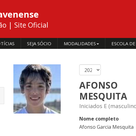
cavenense
 | Site Oficial
TÍCIAS
SEJA SÓCIO
MODALIDADES
ESCOLA DE
AFONSO
MESQUITA
Iniciados E (masculin
Nome completo
Afonso Garcia Mesquita